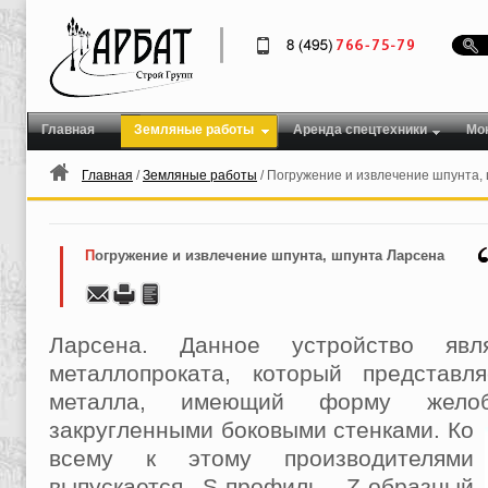
Главная
Земляные работы
Аренда спецтехники
Мо
Главная
/
Земляные работы
/ Погружение и извлечение шпунта,
Погружение и извлечение шпунта, шпунта Ларсена
Ларсена. Данное устройство явл
металлопроката, который представ
металла, имеющий форму жело
закругленными боковыми стенками.
Ко
всему к этому производителями
выпускается S-профиль, Z-образный